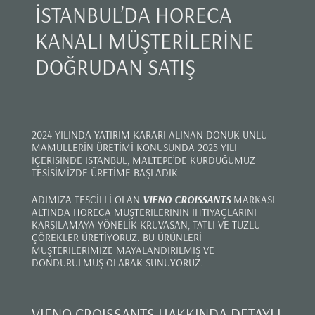
İSTANBUL’DA HORECA
KANALI MÜŞTERİLERİNE
DOĞRUDAN SATIŞ
2024 YILINDA YATIRIM KARARI ALINAN DONUK UNLU
MAMULLERİN ÜRETİMİ KONUSUNDA 2025 YILI
İÇERİSİNDE İSTANBUL, MALTEPE’DE KURDUĞUMUZ
TESİSİMİZDE ÜRETİME BAŞLADIK.
ADIMIZA TESCİLLİ OLAN
VIENO CROISSANTS
MARKASI
ALTINDA HORECA MÜŞTERİLERİNİN İHTİYAÇLARINI
KARŞILAMAYA YÖNELİK KRUVASAN, TATLI VE TUZLU
ÇÖREKLER ÜRETİYORUZ. BU ÜRÜNLERİ
MÜŞTERİLERİMİZE MAYALANDIRILMIŞ VE
DONDURULMUŞ OLARAK SUNUYORUZ.
VIENO CROISSANTS HAKKINDA DETAYLI