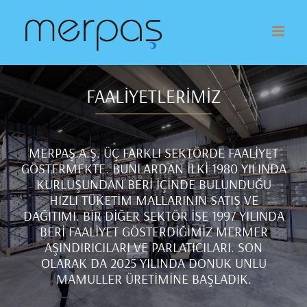
Skip
to
content
FAALİYETLERİMİZ
MERPAŞ A.Ş. ÜÇ FARKLI SEKTÖRDE FAALİYET
GÖSTERMEKTE. BUNLARDAN İLKİ 1980 YILINDA
KURLUŞUNDAN BERİ İÇİNDE BULUNDUĞU
HIZLI TÜKETİM MALLARININ SATIŞ VE
DAĞITIMI. BİR DİĞER SEKTÖR İSE 1997 YILINDA
BERİ FAALİYET GÖSTERDİĞİMİZ MERMER
AŞINDIRICILARI VE PARLATICILARI. SON
OLARAK DA 2025 YILINDA DONUK UNLU
MAMULLER ÜRETİMİNE BAŞLADIK.