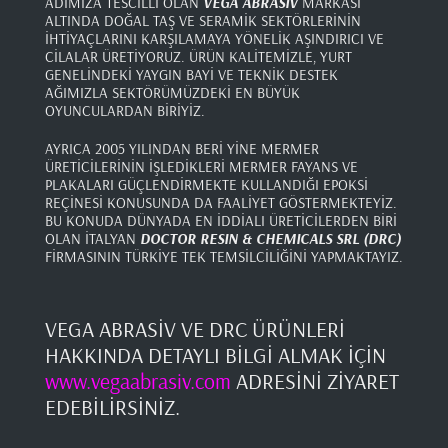
ADIMIZA TESCİLLİ OLAN
VEGA ABRASİV
MARKASI
ALTINDA DOĞAL TAŞ VE SERAMİK SEKTÖRLERİNİN
İHTİYAÇLARINI KARŞILAMAYA YÖNELİK AŞINDIRICI VE
CİLALAR ÜRETİYORUZ. ÜRÜN KALİTEMİZLE, YURT
GENELİNDEKİ YAYGIN BAYİ VE TEKNİK DESTEK
AĞIMIZLA SEKTÖRÜMÜZDEKİ EN BÜYÜK
OYUNCULARDAN BİRİYİZ.
AYRICA 2005 YILINDAN BERİ YİNE MERMER
ÜRETİCİLERİNİN İŞLEDİKLERİ MERMER FAYANS VE
PLAKALARI GÜÇLENDİRMEKTE KULLANDIĞI EPOKSİ
REÇİNESİ KONUSUNDA DA FAALİYET GÖSTERMEKTEYİZ.
BU KONUDA DÜNYADA EN İDDİALI ÜRETİCİLERDEN BİRİ
OLAN İTALYAN
DOCTOR RESIN & CHEMICALS SRL
(DRC)
FİRMASININ TÜRKİYE TEK TEMSİLCİLİĞİNİ YAPMAKTAYIZ.
VEGA ABRASİV VE DRC ÜRÜNLERİ
HAKKINDA DETAYLI BİLGİ ALMAK İÇİN
www.vegaabrasiv.com
ADRESİNİ ZİYARET
EDEBİLİRSİNİZ.